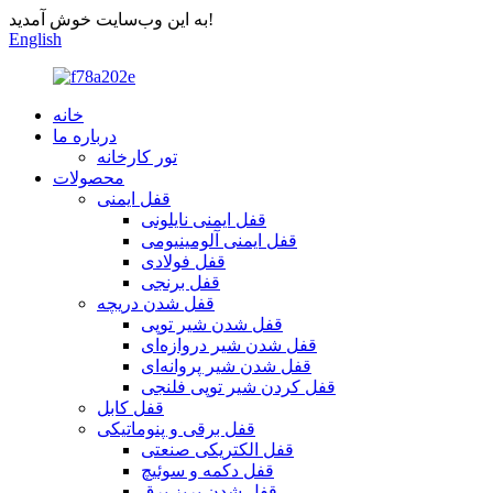
به این وب‌سایت خوش آمدید!
English
خانه
درباره ما
تور کارخانه
محصولات
قفل ایمنی
قفل ایمنی نایلونی
قفل ایمنی آلومینیومی
قفل فولادی
قفل برنجی
قفل شدن دریچه
قفل شدن شیر توپی
قفل شدن شیر دروازه‌ای
قفل شدن شیر پروانه‌ای
قفل کردن شیر توپی فلنجی
قفل کابل
قفل برقی و پنوماتیکی
قفل الکتریکی صنعتی
قفل دکمه و سوئیچ
قفل شدن پریز برق