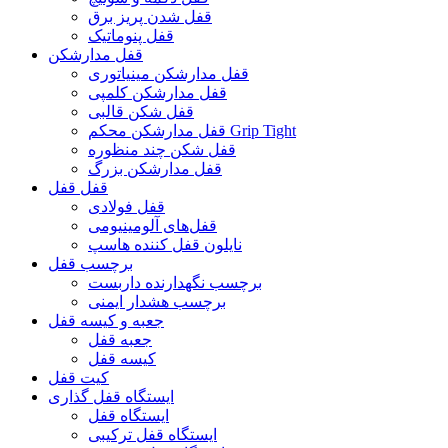
قفل شدن پریز برق
قفل پنوماتیک
قفل مدارشکن
قفل مدارشکن مینیاتوری
قفل مدارشکن کلمپی
قفل شکن قالبی
قفل مدارشکن محکم Grip Tight
قفل شکن چند منظوره
قفل مدارشکن بزرگ
قفل قفل
قفل فولادی
قفل‌های آلومینیومی
نایلون قفل کننده هاسپ
برچسب قفل
برچسب نگهدارنده داربست
برچسب هشدار ایمنی
جعبه و کیسه قفل
جعبه قفل
کیسه قفل
کیت قفل
ایستگاه قفل گذاری
ایستگاه قفل
ایستگاه قفل ترکیبی