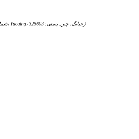
ساختمان D، منطقه صنعتی Tangxia، شهر Baixiang شمالی، Yueqing، ژجیانگ، چین. پستی: 325603