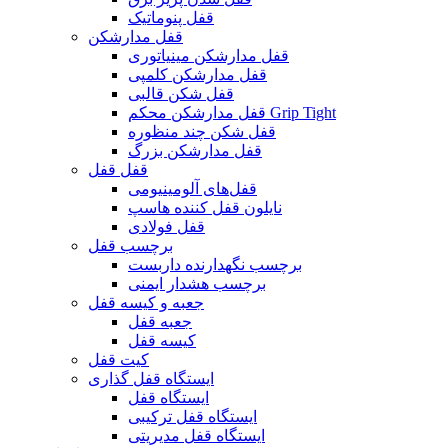
قفل پنوماتیک
قفل مدارشکن
قفل مدارشکن مینیاتوری
قفل مدارشکن کلمپی
قفل شکن قالبی
قفل مدارشکن محکم Grip Tight
قفل شکن چند منظوره
قفل مدارشکن بزرگ
قفل قفل
قفل‌های آلومینیومی
نایلون قفل کننده هاسپ
قفل فولادی
برچسب قفل
برچسب نگهدارنده داربست
برچسب هشدار ایمنی
جعبه و کیسه قفل
جعبه قفل
کیسه قفل
کیت قفل
ایستگاه قفل گذاری
ایستگاه قفل
ایستگاه قفل ترکیبی
ایستگاه قفل مدیریتی