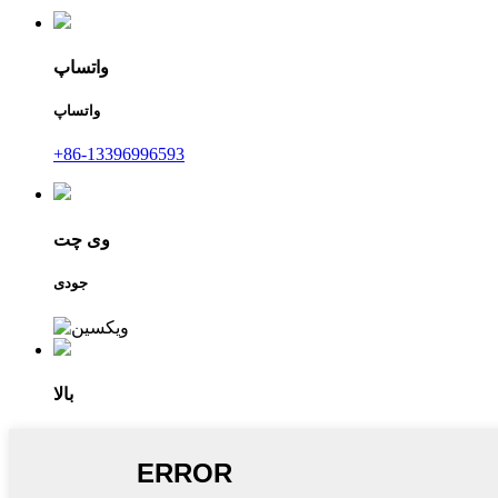
واتساپ
واتساپ
‎+86-13396996593‎
وی چت
جودی
بالا