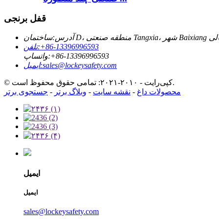
قفل برنجی
آدرس:
‎+86-13396996593‎
تلفن:
‎+86-13396996593‎
واتساپ:
sales@lockeysafety.com
ایمیل:
© کپی‌رایت - ۲۰۱۰-۲۰۲۱: تمامی حقوق محفوظ است.
محصولات داغ
-
نقشه سایت
-
وبلاگ برتر
-
جستجوی برتر
ایمیل
ایمیل
sales@lockeysafety.com