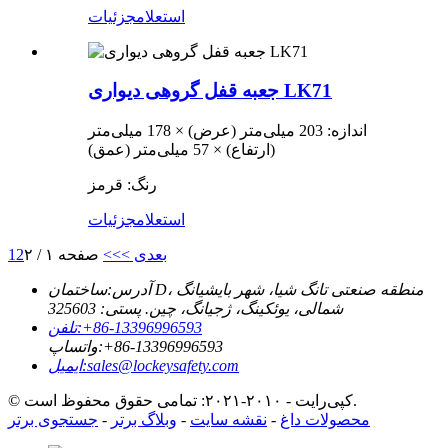
استعلام
جزئیات
جعبه قفل گروهی دیواری LK71
اندازه: 203 میلی‌متر (عرض) × 178 میلی‌متر
(ارتفاع) × 57 میلی‌متر (عمق)
رنگ: قرمز
استعلام
جزئیات
بعدی >
>>
صفحه ۱ / ۲
2
1
آدرس:
ساختمان D، منطقه صنعتی تانگ شیا، شهر بایشیانگ
شمالی، یوئکینگ، ژجیانگ، چین. پستی: 325603
‎+86-13396996593‎
تلفن:
‎+86-13396996593‎
واتساپ:
sales@lockeysafety.com
ایمیل:
© کپی‌رایت - ۲۰۱۰-۲۰۲۱: تمامی حقوق محفوظ است.
محصولات داغ
-
نقشه سایت
-
وبلاگ برتر
-
جستجوی برتر