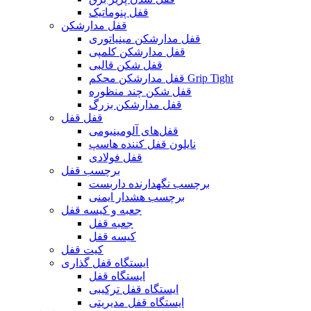
قفل پنوماتیک
قفل مدارشکن
قفل مدارشکن مینیاتوری
قفل مدارشکن کلمپی
قفل شکن قالبی
قفل مدارشکن محکم Grip Tight
قفل شکن چند منظوره
قفل مدارشکن بزرگ
قفل قفل
قفل‌های آلومینیومی
نایلون قفل کننده هاسپ
قفل فولادی
برچسب قفل
برچسب نگهدارنده داربست
برچسب هشدار ایمنی
جعبه و کیسه قفل
جعبه قفل
کیسه قفل
کیت قفل
ایستگاه قفل گذاری
ایستگاه قفل
ایستگاه قفل ترکیبی
ایستگاه قفل مدیریتی