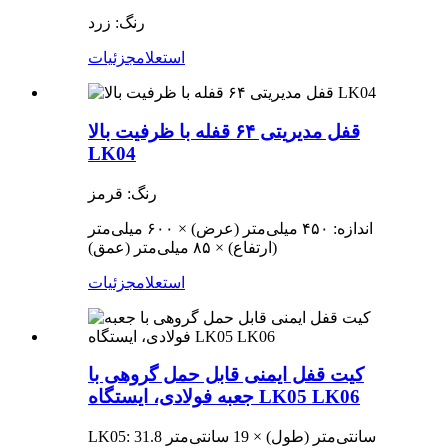
رنگ: زرد
استعلام
جزئیات
قفل مدیریتی ۶۴ قفله با ظرفیت بالا
LK04
رنگ: قرمز
اندازه: ۴۵۰ میلی‌متر (عرض) × ۶۰۰ میلی‌متر
(ارتفاع) × ۸۵ میلی‌متر (عمق)
استعلام
جزئیات
کیت قفل ایمنی قابل حمل گروهی با
جعبه فولادی، ایستگاه LK05 LK06
LK05: 31.8 سانتی‌متر (طول) × 19 سانتی‌متر