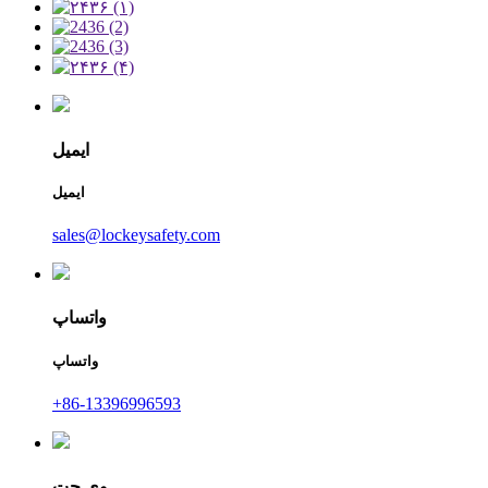
ایمیل
ایمیل
sales@lockeysafety.com
واتساپ
واتساپ
‎+86-13396996593‎
وی چت