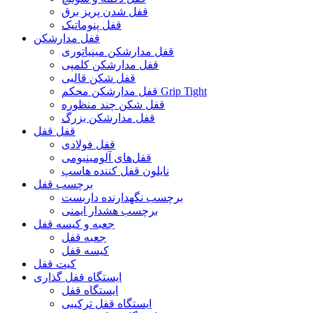
قفل شدن پریز برق
قفل پنوماتیک
قفل مدارشکن
قفل مدارشکن مینیاتوری
قفل مدارشکن کلمپی
قفل شکن قالبی
قفل مدارشکن محکم Grip Tight
قفل شکن چند منظوره
قفل مدارشکن بزرگ
قفل قفل
قفل فولادی
قفل‌های آلومینیومی
نایلون قفل کننده هاسپ
برچسب قفل
برچسب نگهدارنده داربست
برچسب هشدار ایمنی
جعبه و کیسه قفل
جعبه قفل
کیسه قفل
کیت قفل
ایستگاه قفل گذاری
ایستگاه قفل
ایستگاه قفل ترکیبی