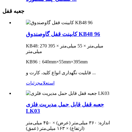
جعبه قفل
کابینت قفل گاوصندوق KB48 96
KB48: 270 میلی‌متر × 55 میلی‌متر × 395
میلی‌متر
KB96：640mm×55mm×395mm
قابلیت نگهداری انواع کلید، کارت و ...
استعلام
جزئیات
جعبه قفل قابل حمل مدیریت فلزی
LK03
اندازه: ۳۶۰ میلی‌متر (عرض) × ۴۵۰ میلی‌متر
(ارتفاع) × ۱۶۳ میلی‌متر (عمق)