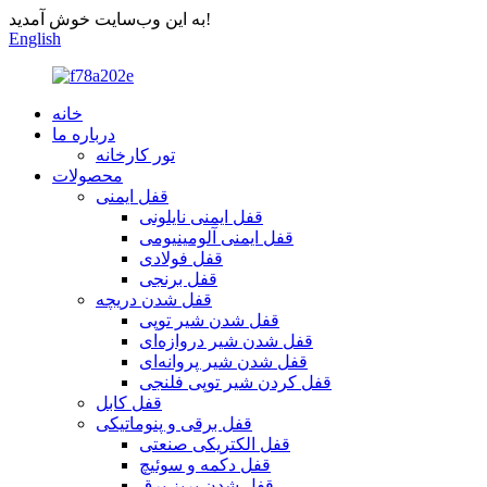
به این وب‌سایت خوش آمدید!
English
خانه
درباره ما
تور کارخانه
محصولات
قفل ایمنی
قفل ایمنی نایلونی
قفل ایمنی آلومینیومی
قفل فولادی
قفل برنجی
قفل شدن دریچه
قفل شدن شیر توپی
قفل شدن شیر دروازه‌ای
قفل شدن شیر پروانه‌ای
قفل کردن شیر توپی فلنجی
قفل کابل
قفل برقی و پنوماتیکی
قفل الکتریکی صنعتی
قفل دکمه و سوئیچ
قفل شدن پریز برق