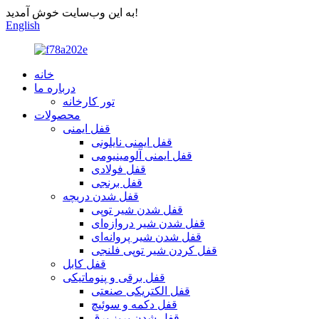
به این وب‌سایت خوش آمدید!
English
خانه
درباره ما
تور کارخانه
محصولات
قفل ایمنی
قفل ایمنی نایلونی
قفل ایمنی آلومینیومی
قفل فولادی
قفل برنجی
قفل شدن دریچه
قفل شدن شیر توپی
قفل شدن شیر دروازه‌ای
قفل شدن شیر پروانه‌ای
قفل کردن شیر توپی فلنجی
قفل کابل
قفل برقی و پنوماتیکی
قفل الکتریکی صنعتی
قفل دکمه و سوئیچ
قفل شدن پریز برق