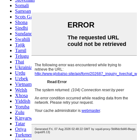
Somali
Samoan
Scots Gaelic
Shona
Sindhi
Sundanese
Swahili
Tajik
Tamil
Telugu
Thai
Ukrainian
Urdu
Uzbek
Vietnamese
Welsh
Xhosa
Yiddish
Yoruba
Zulu
Kinyarwanda
Tatar
Oriya
Turkmen