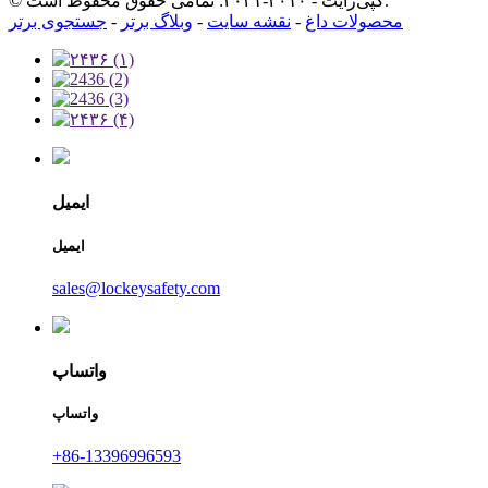
© کپی‌رایت - ۲۰۱۰-۲۰۲۱: تمامی حقوق محفوظ است.
محصولات داغ
-
نقشه سایت
-
وبلاگ برتر
-
جستجوی برتر
ایمیل
ایمیل
sales@lockeysafety.com
واتساپ
واتساپ
‎+86-13396996593‎