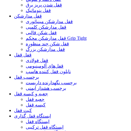
قفل شدن پریز برق
قفل پنوماتیک
قفل مدارشکن
قفل مدارشکن مینیاتوری
قفل مدارشکن کلمپی
قفل شکن قالبی
قفل مدارشکن محکم Grip Tight
قفل شکن چند منظوره
قفل مدارشکن بزرگ
قفل قفل
قفل فولادی
قفل‌های آلومینیومی
نایلون قفل کننده هاسپ
برچسب قفل
برچسب نگهدارنده داربست
برچسب هشدار ایمنی
جعبه و کیسه قفل
جعبه قفل
کیسه قفل
کیت قفل
ایستگاه قفل گذاری
ایستگاه قفل
ایستگاه قفل ترکیبی