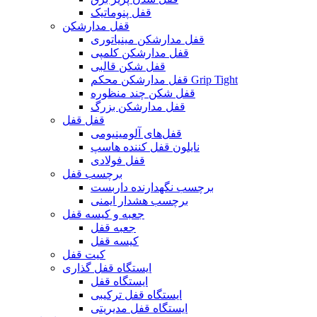
قفل پنوماتیک
قفل مدارشکن
قفل مدارشکن مینیاتوری
قفل مدارشکن کلمپی
قفل شکن قالبی
قفل مدارشکن محکم Grip Tight
قفل شکن چند منظوره
قفل مدارشکن بزرگ
قفل قفل
قفل‌های آلومینیومی
نایلون قفل کننده هاسپ
قفل فولادی
برچسب قفل
برچسب نگهدارنده داربست
برچسب هشدار ایمنی
جعبه و کیسه قفل
جعبه قفل
کیسه قفل
کیت قفل
ایستگاه قفل گذاری
ایستگاه قفل
ایستگاه قفل ترکیبی
ایستگاه قفل مدیریتی