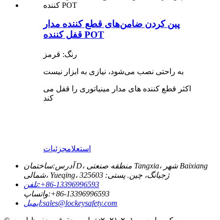
پین کردن ضامن‌های قطع کننده مدار
قفل کننده POT
رنگ: قرمز
به راحتی نصب می‌شود، نیازی به ابزار نیست
اکثر قطع کننده های مدار مینیاتوری را قفل می
کند
استعلام
جزئیات
آدرس:
ساختمان D، منطقه صنعتی Tangxia، شهر Baixiang
شمالی، Yueqing، ژجیانگ، چین. پستی: 325603
‎+86-13396996593‎
تلفن:
‎+86-13396996593‎
واتساپ:
sales@lockeysafety.com
ایمیل: