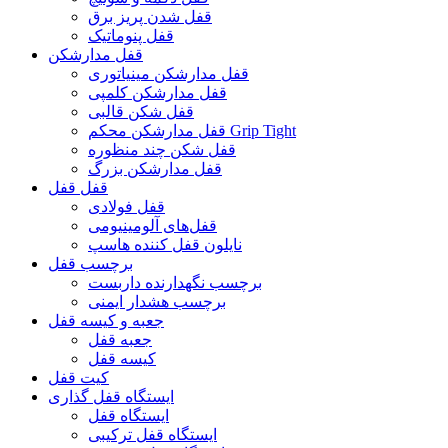
قفل شدن پریز برق
قفل پنوماتیک
قفل مدارشکن
قفل مدارشکن مینیاتوری
قفل مدارشکن کلمپی
قفل شکن قالبی
قفل مدارشکن محکم Grip Tight
قفل شکن چند منظوره
قفل مدارشکن بزرگ
قفل قفل
قفل فولادی
قفل‌های آلومینیومی
نایلون قفل کننده هاسپ
برچسب قفل
برچسب نگهدارنده داربست
برچسب هشدار ایمنی
جعبه و کیسه قفل
جعبه قفل
کیسه قفل
کیت قفل
ایستگاه قفل گذاری
ایستگاه قفل
ایستگاه قفل ترکیبی