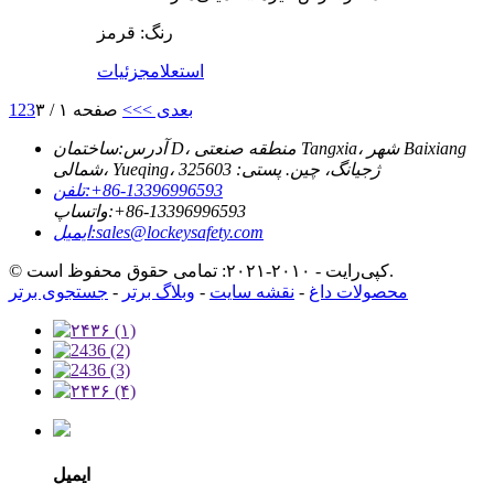
رنگ: قرمز
استعلام
جزئیات
بعدی >
>>
صفحه ۱ / ۳
3
2
1
آدرس:
ساختمان D، منطقه صنعتی Tangxia، شهر Baixiang
شمالی، Yueqing، ژجیانگ، چین. پستی: 325603
‎+86-13396996593‎
تلفن:
‎+86-13396996593‎
واتساپ:
sales@lockeysafety.com
ایمیل:
© کپی‌رایت - ۲۰۱۰-۲۰۲۱: تمامی حقوق محفوظ است.
محصولات داغ
-
نقشه سایت
-
وبلاگ برتر
-
جستجوی برتر
ایمیل