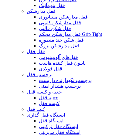
قفل پنوماتیک
قفل مدارشکن
قفل مدارشکن مینیاتوری
قفل مدارشکن کلمپی
قفل شکن قالبی
قفل مدارشکن محکم Grip Tight
قفل شکن چند منظوره
قفل مدارشکن بزرگ
قفل قفل
قفل‌های آلومینیومی
نایلون قفل کننده هاسپ
قفل فولادی
برچسب قفل
برچسب نگهدارنده داربست
برچسب هشدار ایمنی
جعبه و کیسه قفل
جعبه قفل
کیسه قفل
کیت قفل
ایستگاه قفل گذاری
ایستگاه قفل
ایستگاه قفل ترکیبی
ایستگاه قفل مدیریتی