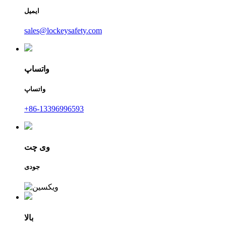
ایمیل
sales@lockeysafety.com
واتساپ
واتساپ
‎+86-13396996593‎
وی چت
جودی
بالا