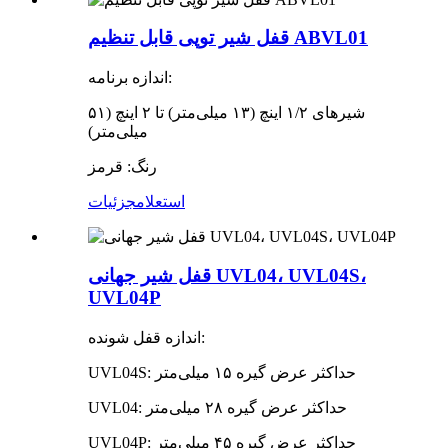
قفل شیر توپی قابل تنظیم ABVL01
اندازه برنامه:
شیرهای ۱/۲ اینچ (۱۳ میلی‌متر) تا ۲ اینچ (۵۱
میلی‌متر)
رنگ: قرمز
استعلام
جزئیات
قفل شیر جهانی UVL04، UVL04S،
UVL04P
اندازه قفل شونده:
UVL04S: حداکثر عرض گیره ۱۵ میلی‌متر
UVL04: حداکثر عرض گیره ۲۸ میلی‌متر
UVL04P: حداکثر عرض گیره ۴۵ میلی‌متر