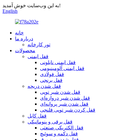
به این وب‌سایت خوش آمدید!
English
خانه
درباره ما
تور کارخانه
محصولات
قفل ایمنی
قفل ایمنی نایلونی
قفل ایمنی آلومینیومی
قفل فولادی
قفل برنجی
قفل شدن دریچه
قفل شدن شیر توپی
قفل شدن شیر دروازه‌ای
قفل شدن شیر پروانه‌ای
قفل کردن شیر توپی فلنجی
قفل کابل
قفل برقی و پنوماتیکی
قفل الکتریکی صنعتی
قفل دکمه و سوئیچ
قفل شدن پریز برق