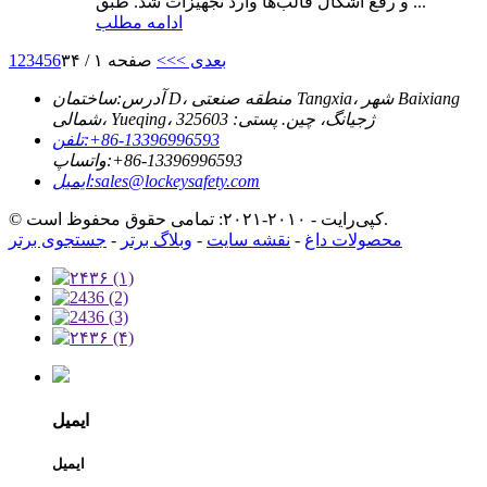
و رفع اشکال قالب‌ها وارد تجهیزات شد. طبق ...
ادامه مطلب
بعدی >
>>
صفحه ۱ / ۳۴
6
5
4
3
2
1
آدرس:
ساختمان D، منطقه صنعتی Tangxia، شهر Baixiang
شمالی، Yueqing، ژجیانگ، چین. پستی: 325603
‎+86-13396996593‎
تلفن:
‎+86-13396996593‎
واتساپ:
sales@lockeysafety.com
ایمیل:
© کپی‌رایت - ۲۰۱۰-۲۰۲۱: تمامی حقوق محفوظ است.
محصولات داغ
-
نقشه سایت
-
وبلاگ برتر
-
جستجوی برتر
ایمیل
ایمیل