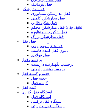
قفل پنوماتیک
قفل مدارشکن
قفل مدارشکن مینیاتوری
قفل مدارشکن کلمپی
قفل شکن قالبی
قفل مدارشکن محکم Grip Tight
قفل شکن چند منظوره
قفل مدارشکن بزرگ
قفل قفل
قفل‌های آلومینیومی
نایلون قفل کننده هاسپ
قفل فولادی
برچسب قفل
برچسب نگهدارنده داربست
برچسب هشدار ایمنی
جعبه و کیسه قفل
جعبه قفل
کیسه قفل
کیت قفل
ایستگاه قفل گذاری
ایستگاه قفل
ایستگاه قفل ترکیبی
ایستگاه قفل مدیریتی