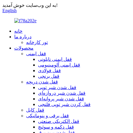
به این وب‌سایت خوش آمدید!
English
خانه
درباره ما
تور کارخانه
محصولات
قفل ایمنی
قفل ایمنی نایلونی
قفل ایمنی آلومینیومی
قفل فولادی
قفل برنجی
قفل شدن دریچه
قفل شدن شیر توپی
قفل شدن شیر دروازه‌ای
قفل شدن شیر پروانه‌ای
قفل کردن شیر توپی فلنجی
قفل کابل
قفل برقی و پنوماتیکی
قفل الکتریکی صنعتی
قفل دکمه و سوئیچ
قفل شدن پریز برق