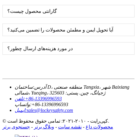
گارانتی محصول چیست؟
آیا تحویل ایمن و مطمئن محصولات را تضمین می‌کنید؟
در مورد هزینه‌های ارسال چطور؟
آدرس:
ساختمان D، منطقه صنعتی Tangxia، شهر Baixiang
شمالی، Yueqing، ژجیانگ، چین. پستی: 325603
‎+86-13396996593‎
تلفن:
‎+86-13396996593‎
واتساپ:
sales@lockeysafety.com
ایمیل:
© کپی‌رایت - ۲۰۱۰-۲۰۲۱: تمامی حقوق محفوظ است.
محصولات داغ
-
نقشه سایت
-
وبلاگ برتر
-
جستجوی برتر