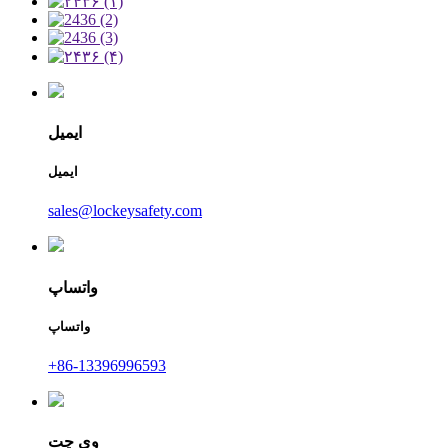
ایمیل
ایمیل
sales@lockeysafety.com
واتساپ
واتساپ
‎+86-13396996593‎
وی چت