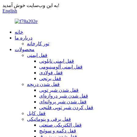
به این وب‌سایت خوش آمدید!
English
خانه
درباره ما
تور کارخانه
محصولات
قفل ایمنی
قفل ایمنی نایلونی
قفل ایمنی آلومینیومی
قفل فولادی
قفل برنجی
قفل شدن دریچه
قفل شدن شیر توپی
قفل شدن شیر دروازه‌ای
قفل شدن شیر پروانه‌ای
قفل کردن شیر توپی فلنجی
قفل کابل
قفل برقی و پنوماتیکی
قفل الکتریکی صنعتی
قفل دکمه و سوئیچ
قفل شدن پریز برق