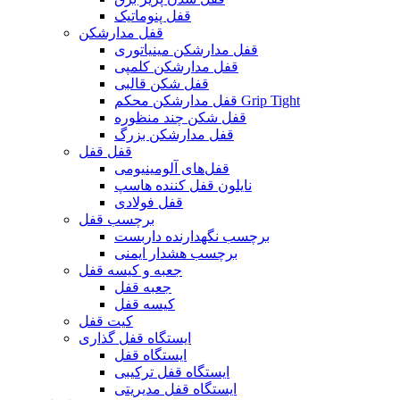
قفل پنوماتیک
قفل مدارشکن
قفل مدارشکن مینیاتوری
قفل مدارشکن کلمپی
قفل شکن قالبی
قفل مدارشکن محکم Grip Tight
قفل شکن چند منظوره
قفل مدارشکن بزرگ
قفل قفل
قفل‌های آلومینیومی
نایلون قفل کننده هاسپ
قفل فولادی
برچسب قفل
برچسب نگهدارنده داربست
برچسب هشدار ایمنی
جعبه و کیسه قفل
جعبه قفل
کیسه قفل
کیت قفل
ایستگاه قفل گذاری
ایستگاه قفل
ایستگاه قفل ترکیبی
ایستگاه قفل مدیریتی